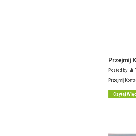
Przejmij 
Posted by
T
Przejmij Kont
Czytaj Wię