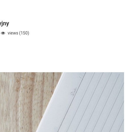
yjny
views (150)