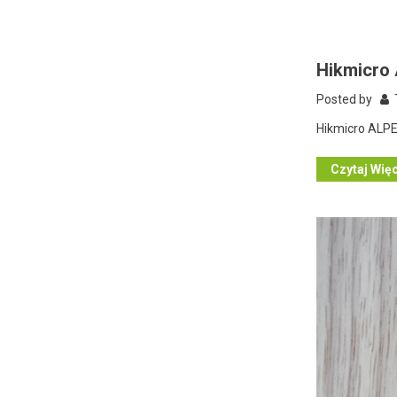
Hikmicro
Posted by
T
Hikmicro ALPE
Czytaj Wię