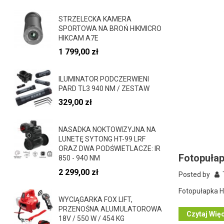
STRZELECKA KAMERA
SPORTOWA NA BROŃ HIKMICRO
HIKCAM A7E
1 799,00 zł
ILUMINATOR PODCZERWIENI
PARD TL3 940 NM / ZESTAW
329,00 zł
NASADKA NOKTOWIZYJNA NA
LUNETĘ SYTONG HT-99 LRF
ORAZ DWA PODŚWIETLACZE: IR
Fotopuła
850 - 940 NM
2 299,00 zł
Posted by
T
Fotopułapka 
WYCIĄGARKA FOX LIFT,
PRZENOŚNA ALUMULATOROWA
Czytaj Wię
18V / 550 W / 454 KG