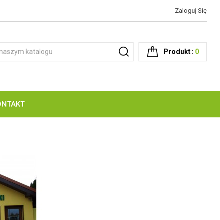
Zaloguj Się
Produkt
0
ONTAKT
NOŻE Z MOTYWEM JOKER & MORA
CZATOWNIE - AMBONY OBSERWACYJNE