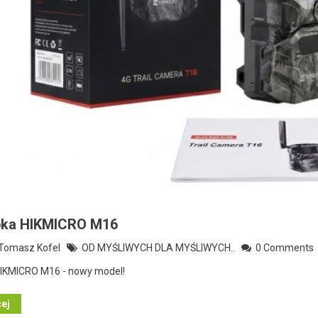
pka HIKMICRO M16
omasz Kofel
OD MYŚLIWYCH DLA MYŚLIWYCH..
0 Comments
HIKMICRO M16 - nowy model!
cej