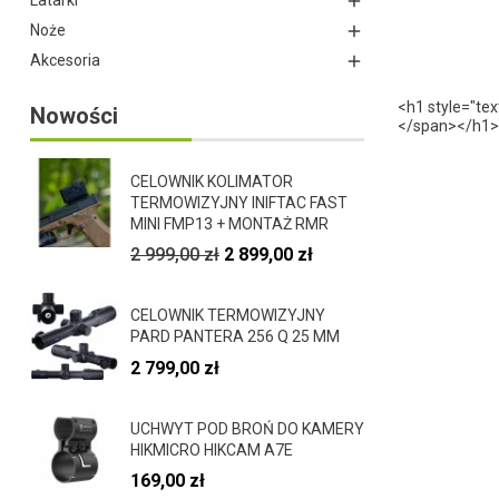
Latarki

Noże

Akcesoria

<h1 style="tex
Nowości
</span></h1>
CELOWNIK KOLIMATOR
TERMOWIZYJNY INIFTAC FAST
MINI FMP13 + MONTAŻ RMR
2 999,00 zł
2 899,00 zł
CELOWNIK TERMOWIZYJNY
PARD PANTERA 256 Q 25 MM
2 799,00 zł
UCHWYT POD BROŃ DO KAMERY
HIKMICRO HIKCAM A7E
169,00 zł