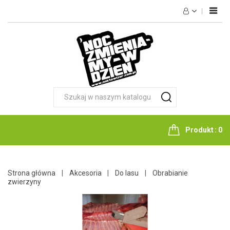
HOME
NOKTOWIZJA
TERMOWIZJA
FOTOPUŁAPKI
OPTYKA
LATARKI
Produkt
0
NOŻE
AKCESORIA
Strona główna
Akcesoria
Do lasu
Obrabianie
zwierzyny
KONTAKT