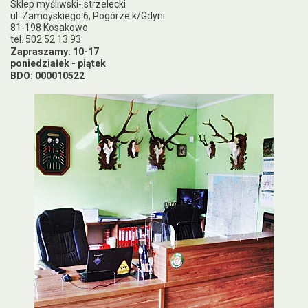
Sklep myśliwski- strzelecki
ul. Zamoyskiego 6, Pogórze k/Gdyni
81-198 Kosakowo
tel. 502 52 13 93
Zapraszamy: 10-17
poniedziałek - piątek
BDO: 000010522