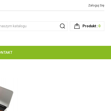
Zaloguj Się
Produkt
0
ONTAKT
NOŻE Z MOTYWEM JOKER & MORA
CZATOWNIE - AMBONY OBSERWACYJNE