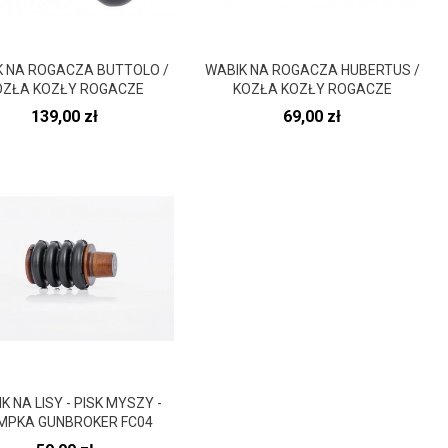
K NA ROGACZA BUTTOLO /
WABIK NA ROGACZA HUBERTUS /
OZŁA KOZŁY ROGACZE
KOZŁA KOZŁY ROGACZE
Cena
Cena
139,00 zł
69,00 zł
K NA LISY - PISK MYSZY -
MPKA GUNBROKER FC04
Cena