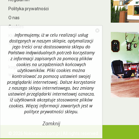
Polityka prywatności
O nas
Cookies
Informujemy, iż w celu realizacji usług
Którego producenta
dostępnych w naszym sklepie, optymalizacji
termowizji wybrać?
jego treści oraz dostosowania sklepu do
Państwa indywidualnych potrzeb korzystamy
Termowizja i
z informacji zapisanych za pomocą plików
noktowizja ? Dla
cookies na urządzeniach końcowych
kogo ? Jaki model
użytkowników. Pliki cookies można
wybrać?
kontrolować za pomocą ustawień swojej
przeglądarki internetowej. Dalsze korzystanie
Odstąpienia od
z naszego sklepu internetowego, bez zmiany
umowy zawartej na
ustawień przeglądarki internetowej oznacza,
odległość
iż użytkownik akceptuje stosowanie plików
cookies. Więcej informacji zawartych jest w
Kontakt z nami
polityce prywatności sklepu.
Zamknij
© 2026 Noktowizor.com.pl | All rights reserved