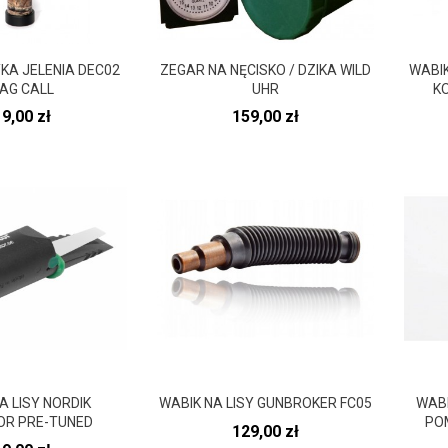
KA JELENIA DEC02
ZEGAR NA NĘCISKO / DZIKA WILD
WABI
AG CALL
UHR
K
ena
Cena
9,00 zł
159,00 zł
A LISY NORDIK
WABIK NA LISY GUNBROKER FC05
WABI
OR PRE-TUNED
PO
Cena
129,00 zł
ena