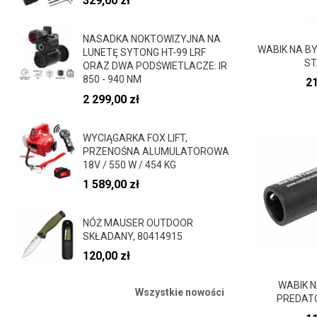
329,00 zł
NASADKA NOKTOWIZYJNA NA
WABIK NA BY
LUNETĘ SYTONG HT-99 LRF
ST
ORAZ DWA PODŚWIETLACZE: IR
850 - 940 NM
C
21
2 299,00 zł
WYCIĄGARKA FOX LIFT,
PRZENOŚNA ALUMULATOROWA
18V / 550 W / 454 KG
1 589,00 zł
NÓŻ MAUSER OUTDOOR
SKŁADANY, 80414915
120,00 zł
WABIK N
Wszystkie nowości
PREDAT
C