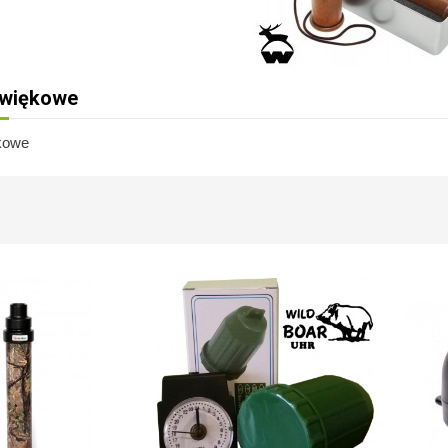
źwiękowe
kowe