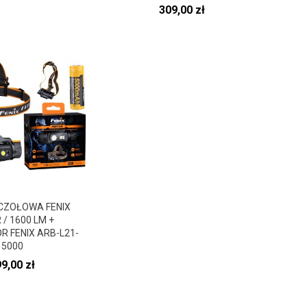
Cena
309,00 zł
CZOŁOWA FENIX
/ 1600 LM +
 FENIX ARB-L21-
5000
ena
9,00 zł