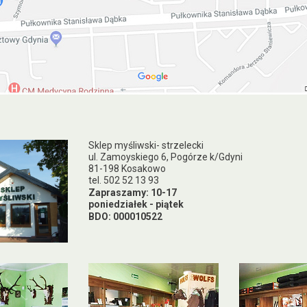
Sklep myśliwski- strzelecki
ul. Zamoyskiego 6, Pogórze k/Gdyni
81-198 Kosakowo
tel. 502 52 13 93
Zapraszamy: 10-17
poniedziałek - piątek
BDO: 000010522