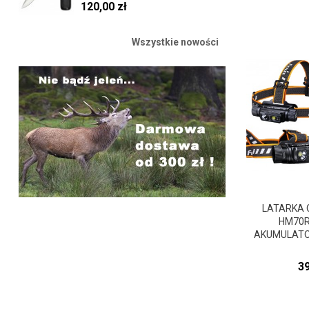
120,00 zł
Wszystkie nowości
LATARKA 
HM70R 
AKUMULATOR
C
39