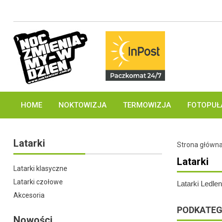
HOME
NOKTOWIZJA
TERMOWIZJA
FOTOPUŁ
NOKTOWIZJA DO OBSERWACJI
AKCESORIA DO NOKTOWIZORÓW
TERMOWIZORY DO OBSERWACJI
CELOWNIKI I LUNETY TERMOWIZYJNE
NASADKI NOKTOWIZYJNE NA LUNETĘ
Latarki
Strona główn
Latarki
Latarki klasyczne
Latarki czołowe
Latarki Ledle
Akcesoria
PODKATEG
Nowości