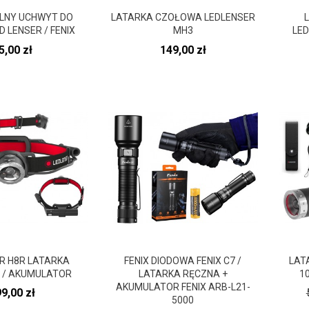
LNY UCHWYT DO
LATARKA CZOŁOWA LEDLENSER
D LENSER / FENIX
MH3
LED
ena
Cena
5,00 zł
149,00 zł
R H8R LATARKA
FENIX DIODOWA FENIX C7 /
LAT
 / AKUMULATOR
LATARKA RĘCZNA +
1
AKUMULATOR FENIX ARB-L21-
ena
9,00 zł
5000