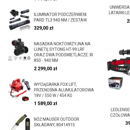
UNIWERSA
LATARKI LE
ILUMINATOR PODCZERWIENI
C
PARD TL3 940 NM / ZESTAW
2
329,00 zł
NASADKA NOKTOWIZYJNA NA
LUNETĘ SYTONG HT-99 LRF
ORAZ DWA PODŚWIETLACZE: IR
850 - 940 NM
2 299,00 zł
WYCIĄGARKA FOX LIFT,
PRZENOŚNA ALUMULATOROWA
18V / 550 W / 454 KG
1 589,00 zł
LEDLENSE
CZOŁOWA
NÓŻ MAUSER OUTDOOR
C
39
SKŁADANY, 80414915