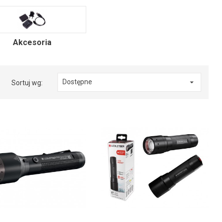
Akcesoria
Dostępne

Sortuj wg: