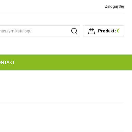
Zaloguj Się
Produkt
0
ONTAKT
NOŻE Z MOTYWEM JOKER & MORA
CZATOWNIE - AMBONY OBSERWACYJNE