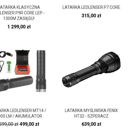
LATARKA KLASYCZNA
LATARKA LEDLENSER P7 CORE
LENSER P9R CORE LEP -
Cena
315,00 zł
1300M ZASIĘGU!
Cena
1 299,00 zł
ARKA LEDLENSER MT14 /
LATARKA MYŚLIWSKA FENIX
000 LM / AKUMULATOR
HT32 - SZPERACZ
Cena
Cena
Cena
599,00 zł
499,00 zł
639,00 zł
podstawowa