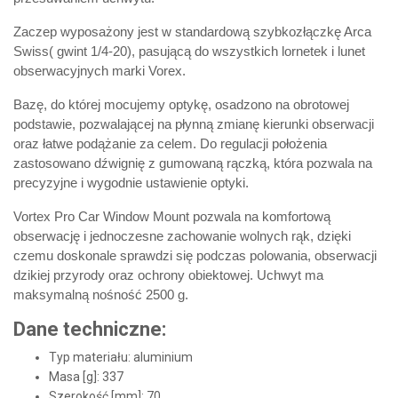
Zaczep wyposażony jest w standardową szybkozłączkę Arca
Swiss( gwint 1/4-20), pasującą do wszystkich lornetek i lunet
obserwacyjnych marki Vorex.
Bazę, do której mocujemy optykę, osadzono na obrotowej
podstawie, pozwalającej na płynną zmianę kierunki obserwacji
oraz łatwe podążanie za celem. Do regulacji położenia
zastosowano dźwignię z gumowaną rączką, która pozwala na
precyzyjne i wygodnie ustawienie optyki.
Vortex Pro Car Window Mount pozwala na komfortową
obserwację i jednoczesne zachowanie wolnych rąk, dzięki
czemu doskonale sprawdzi się podczas polowania, obserwacji
dzikiej przyrody oraz ochrony obiektowej. Uchwyt ma
maksymalną nośność 2500 g.
Dane techniczne:
Typ materiału: aluminium
Masa [g]: 337
Szerokość [mm]: 70