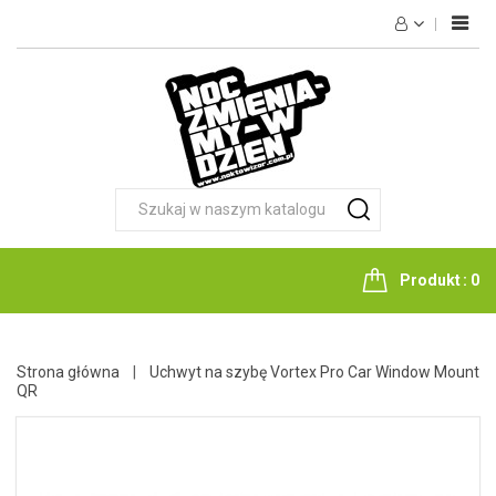
HOME
NOKTOWIZJA
TERMOWIZJA
FOTOPUŁAPKI
OPTYKA
LATARKI
Produkt
0
NOŻE
AKCESORIA
Strona główna
Uchwyt na szybę Vortex Pro Car Window Mount
QR
KONTAKT