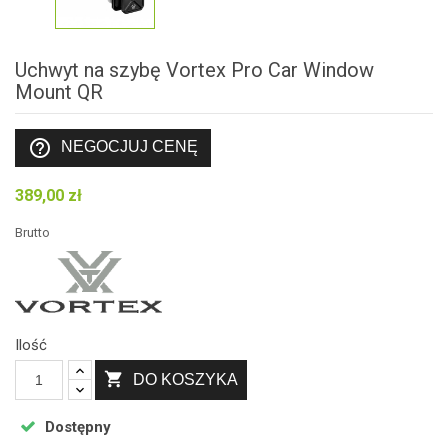
Uchwyt na szybę Vortex Pro Car Window
Mount QR
help_outline
NEGOCJUJ CENĘ
389,00 zł
Brutto
Ilość

DO KOSZYKA
Dostępny