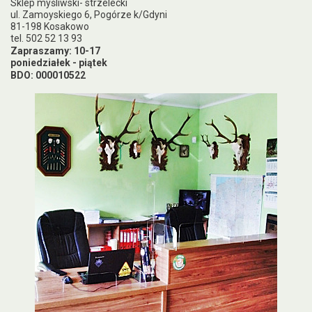
Sklep myśliwski- strzelecki
ul. Zamoyskiego 6, Pogórze k/Gdyni
81-198 Kosakowo
tel. 502 52 13 93
Zapraszamy: 10-17
poniedziałek - piątek
BDO: 000010522