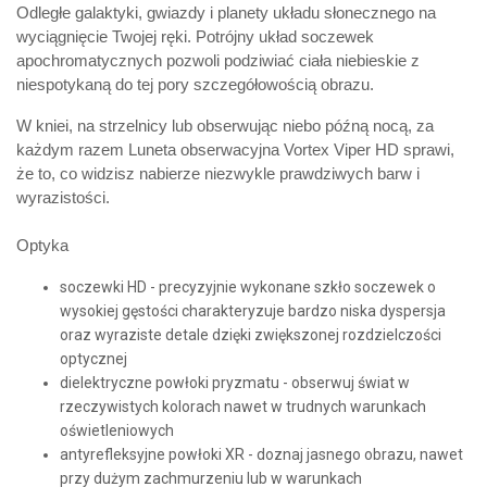
Odległe galaktyki, gwiazdy i planety układu słonecznego na
wyciągnięcie Twojej ręki. Potrójny układ soczewek
apochromatycznych pozwoli podziwiać ciała niebieskie z
niespotykaną do tej pory szczegółowością obrazu.
W kniei, na strzelnicy lub obserwując niebo późną nocą, za
każdym razem Luneta obserwacyjna Vortex Viper HD sprawi,
że to, co widzisz nabierze niezwykle prawdziwych barw i
wyrazistości.
Optyka
soczewki HD - precyzyjnie wykonane szkło soczewek o
wysokiej gęstości charakteryzuje bardzo niska dyspersja
oraz wyraziste detale dzięki zwiększonej rozdzielczości
optycznej
dielektryczne powłoki pryzmatu - obserwuj świat w
rzeczywistych kolorach nawet w trudnych warunkach
oświetleniowych
antyrefleksyjne powłoki XR - doznaj jasnego obrazu, nawet
przy dużym zachmurzeniu lub w warunkach