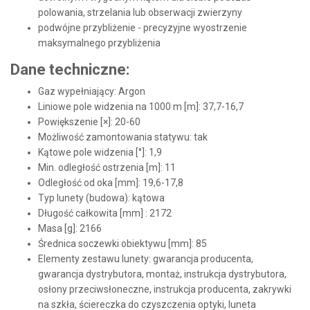
polowania, strzelania lub obserwacji zwierzyny
podwójne przybliżenie - precyzyjne wyostrzenie
maksymalnego przybliżenia
Dane techniczne:
Gaz wypełniający: Argon
Liniowe pole widzenia na 1000 m [m]: 37,7-16,7
Powiększenie [×]: 20-60
Możliwość zamontowania statywu: tak
Kątowe pole widzenia [°]: 1,9
Min. odległość ostrzenia [m]: 11
Odległość od oka [mm]: 19,6-17,8
Typ lunety (budowa): kątowa
Długość całkowita [mm] : 2172
Masa [g]: 2166
Średnica soczewki obiektywu [mm]: 85
Elementy zestawu lunety: gwarancja producenta,
gwarancja dystrybutora, montaż, instrukcja dystrybutora,
osłony przeciwsłoneczne, instrukcja producenta, zakrywki
na szkła, ściereczka do czyszczenia optyki, luneta