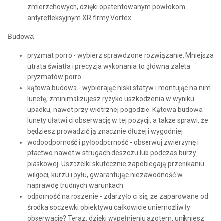
zmierzchowych, dzięki opatentowanym powłokom
antyrefleksyjnym XR firmy Vortex
Budowa
pryzmat porro - wybierz sprawdzone rozwiązanie. Mniejsza
utrata światła i precyzja wykonania to główna zaleta
pryzmatów porro
kątowa budowa - wybierając niski statyw i montując na nim
lunetę, zminimalizujesz ryzyko uszkodzenia w wyniku
upadku, nawet przy wietrznej pogodzie. Kątowa budowa
lunety ułatwi ci obserwację w tej pozycji, a także sprawi, że
będziesz prowadzić ją znacznie dłużej i wygodniej
wodoodporność i pyłoodporność - obserwuj zwierzynę i
ptactwo nawet w strugach deszczu lub podczas burzy
piaskowej. Uszczelki skutecznie zapobiegają przenikaniu
wilgoci, kurzu i pyłu, gwarantując niezawodność w
naprawdę trudnych warunkach
odporność na roszenie - zdarzyło ci się, że zaparowane od
środka soczewki obiektywu całkowicie uniemożliwiły
obserwację? Teraz, dzięki wypełnieniu azotem, unikniesz