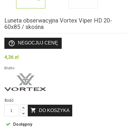
Luneta obserwacyjna Vortex Viper HD 20-
60x85 / skośna
help_outline
NEGOCJUJ CENĘ
4,36 zł
Brutto
Ilość

DO KOSZYKA
Dostępny