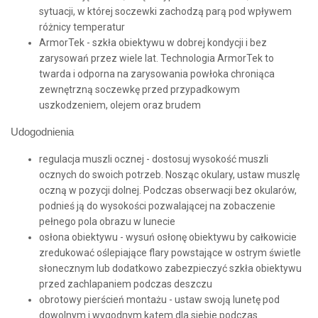
sytuacji, w której soczewki zachodzą parą pod wpływem
różnicy temperatur
ArmorTek - szkła obiektywu w dobrej kondycji i bez
zarysowań przez wiele lat. Technologia ArmorTek to
twarda i odporna na zarysowania powłoka chroniąca
zewnętrzną soczewkę przed przypadkowym
uszkodzeniem, olejem oraz brudem
Udogodnienia
regulacja muszli ocznej - dostosuj wysokość muszli
ocznych do swoich potrzeb. Nosząc okulary, ustaw muszlę
oczną w pozycji dolnej. Podczas obserwacji bez okularów,
podnieś ją do wysokości pozwalającej na zobaczenie
pełnego pola obrazu w lunecie
osłona obiektywu - wysuń osłonę obiektywu by całkowicie
zredukować oślepiające flary powstające w ostrym świetle
słonecznym lub dodatkowo zabezpieczyć szkła obiektywu
przed zachlapaniem podczas deszczu
obrotowy pierścień montażu - ustaw swoją lunetę pod
dowolnym i wygodnym kątem dla siebie podczas