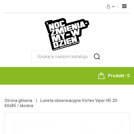
HOME
NOKTOWIZJA
TERMOWIZJA
FOTOPUŁAPKI
OPTYKA
LATARKI
Produkt
0
NOŻE
AKCESORIA
Strona główna
Luneta obserwacyjna Vortex Viper HD 20-
60x85 / skośna
KONTAKT