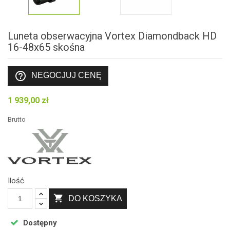
Luneta obserwacyjna Vortex Diamondback HD
16-48x65 skośna
help_outline
NEGOCJUJ CENĘ
1 939,00 zł
Brutto
Ilość

DO KOSZYKA
Dostępny