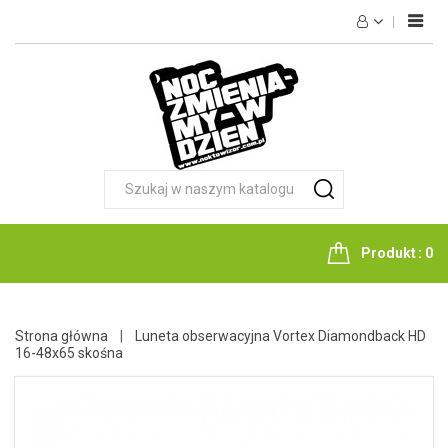
HOME
NOKTOWIZJA
TERMOWIZJA
FOTOPUŁAPKI
OPTYKA
LATARKI
Produkt
0
NOŻE
AKCESORIA
Strona główna
Luneta obserwacyjna Vortex Diamondback HD
16-48x65 skośna
KONTAKT