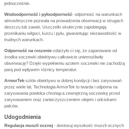
jednocześnie.
Wodoodporność i pyłoodporność
- odporność na warunkach
atmosferyczne pozwala na prowadzenia obserwacji w strugach
deszczu lub zawiei. Uszczelki skutecznie zapobiegają
przenikaniu wilgoci, kurzu i pyłu, gwarantując niezawodność w
trudnych warunkach.
Odporność na roszenie
-zdarzyło ci się, że zaparowane od
środka soczewki obiektywu całkowicie uniemożliwiły
obserwację? Dzięki wypełnieniu azotem soczewki nie zachodzą
parą pod wpływem różnicy temperatur.
ArmorTek
-szkła obiektywu w dobrej kondycji i bez zarysowań
przez wiele lat. Technologia ArmorTek to twarda i odporna na
zarysowania powłoka chroniąca zewnętrzną soczewkę przed
zarysowaniem oraz zanieczyszczeniem olejem i odciskami
palców.
Udogodnienia
Regulacja muszli ocznej
- dostosuj wysokość muszli ocznych