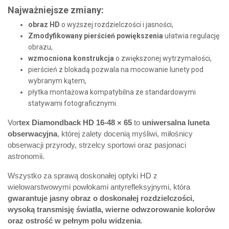
Najważniejsze zmiany:
obraz HD
o wyższej rozdzielczości i jasności,
Zmodyfikowany pierścień powiększenia
ułatwia regulację
obrazu,
wzmocniona konstrukcja
o zwiększonej wytrzymałości,
pierścień z blokadą pozwala na mocowanie lunety pod
wybranym kątem,
płytka montażowa kompatybilna ze standardowymi
statywami fotograficznymi.
Vor
tex Diamondback HD 16-48 × 65
to
uniwersalna luneta
obserwacyjna
, której zalety docenią myśliwi, miłośnicy
obserwacji przyrody, strzelcy sportowi oraz pasjonaci
astronomii.
Wszystko za sprawą doskonałej optyki HD z
wielowarstwowymi powłokami antyrefleksyjnymi, która
gwarantuje jasny obraz o doskonałej rozdzielczości,
wysoką transmisję światła, wierne odwzorowanie kolorów
oraz ostrość w pełnym polu widzenia
.