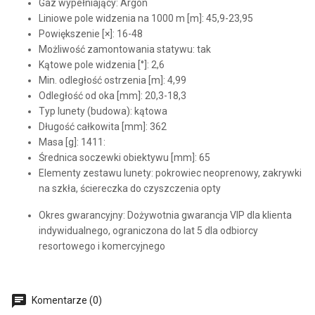
Gaz wypełniający: Argon
Liniowe pole widzenia na 1000 m [m]: 45,9-23,95
Powiększenie [×]: 16-48
Możliwość zamontowania statywu: tak
Kątowe pole widzenia [°]: 2,6
Min. odległość ostrzenia [m]: 4,99
Odległość od oka [mm]: 20,3-18,3
Typ lunety (budowa): kątowa
Długość całkowita [mm]: 362
Masa [g]: 1411:
Średnica soczewki obiektywu [mm]: 65
Elementy zestawu lunety: pokrowiec neoprenowy, zakrywki
na szkła, ściereczka do czyszczenia opty
Okres gwarancyjny: Dożywotnia gwarancja VIP dla klienta
indywidualnego, ograniczona do lat 5 dla odbiorcy
resortowego i komercyjnego
Komentarze (0)