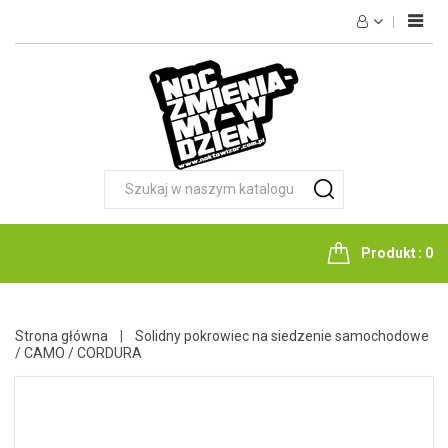
HOME
NOKTOWIZJA
TERMOWIZJA
FOTOPUŁAPKI
OPTYKA
LATARKI
Produkt
0
NOŻE
AKCESORIA
Strona główna
Solidny pokrowiec na siedzenie samochodowe
/ CAMO / CORDURA
KONTAKT